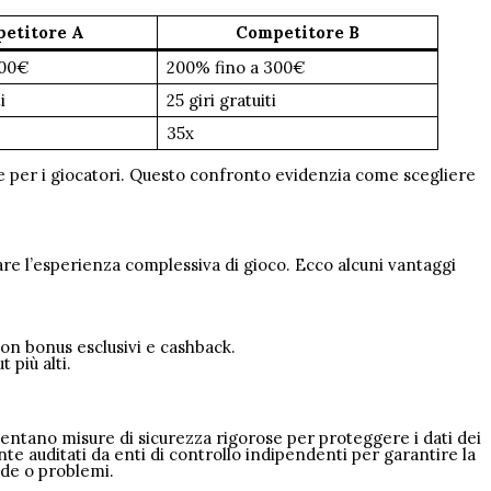
etitore A
Competitore B
500€
200% fino a 300€
i
25 giri gratuiti
35x
le per i giocatori. Questo confronto evidenzia come scegliere
are l’esperienza complessiva di gioco. Ecco alcuni vantaggi
on bonus esclusivi e cashback.
 più alti.
entano misure di sicurezza rigorose per proteggere i dati dei
te auditati da enti di controllo indipendenti per garantire la
ande o problemi.