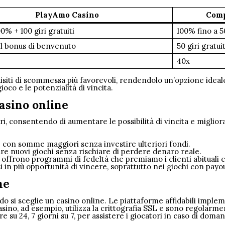
PlayAmo Casino
Comp
0% + 100 giri gratuiti
100% fino a 
el bonus di benvenuto
50 giri gratuit
40x
uisiti di scommessa più favorevoli, rendendolo un’opzione idea
oco e le potenzialità di vincita.
asino online
i, consentendo di aumentare le possibilità di vincita e miglior
 con somme maggiori senza investire ulteriori fondi.
are nuovi giochi senza rischiare di perdere denaro reale.
offrono programmi di fedeltà che premiamo i clienti abituali c
 in più opportunità di vincere, soprattutto nei giochi con payout
ne
 si sceglie un casino online. Le piattaforme affidabili implem
ino, ad esempio, utilizza la crittografia SSL e sono regolarmen
ore su 24, 7 giorni su 7, per assistere i giocatori in caso di dom