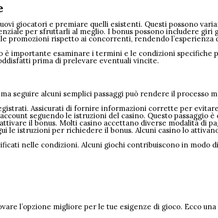
e
nuovi giocatori e premiare quelli esistenti. Questi possono var
nziale per sfruttarli al meglio. I bonus possono includere giri g
 promozioni rispetto ai concorrenti, rendendo l’esperienza d
to è importante esaminare i termini e le condizioni specifiche 
isfatti prima di prelevare eventuali vincite.
ma seguire alcuni semplici passaggi può rendere il processo mol
egistrati. Assicurati di fornire informazioni corrette per evitar
’account seguendo le istruzioni del casino. Questo passaggio è c
attivare il bonus. Molti casino accettano diverse modalità di pa
gui le istruzioni per richiedere il bonus. Alcuni casino lo atti
cificati nelle condizioni. Alcuni giochi contribuiscono in modo d
trovare l’opzione migliore per le tue esigenze di gioco. Ecco u