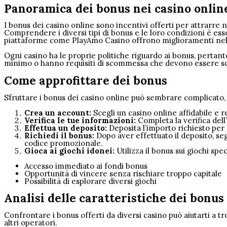
Panoramica dei bonus nei casino onlin
I bonus dei casino online sono incentivi offerti per attrarre 
Comprendere i diversi tipi di bonus e le loro condizioni è esse
piattaforme come PlayAmo Casino offrono miglioramenti nelle
Ogni casino ha le proprie politiche riguardo ai bonus, pertan
minimo o hanno requisiti di scommessa che devono essere sodd
Come approfittare dei bonus
Sfruttare i bonus dei casino online può sembrare complicato, 
Crea un account:
Scegli un casino online affidabile e r
Verifica le tue informazioni:
Completa la verifica dell
Effettua un deposito:
Deposita l’importo richiesto per 
Richiedi il bonus:
Dopo aver effettuato il deposito, se
codice promozionale.
Gioca ai giochi idonei:
Utilizza il bonus sui giochi spe
Accesso immediato ai fondi bonus
Opportunità di vincere senza rischiare troppo capitale
Possibilità di esplorare diversi giochi
Analisi delle caratteristiche dei bonus
Confrontare i bonus offerti da diversi casino può aiutarti a 
altri operatori.