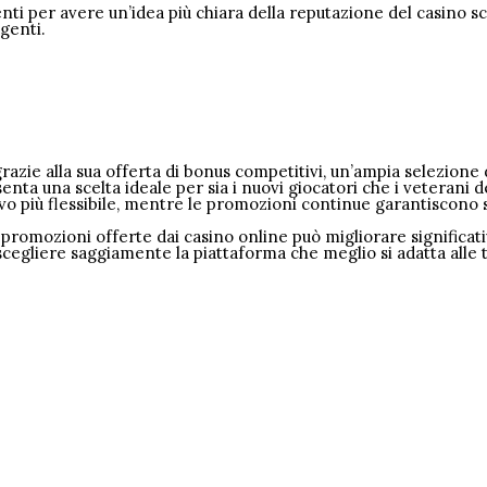
enti per avere un’idea più chiara della reputazione del casino sc
genti.
zie alla sua offerta di bonus competitivi, un’ampia selezione d
nta una scelta ideale per sia i nuovi giocatori che i veterani del
vo più flessibile, mentre le promozioni continue garantiscono 
e promozioni offerte dai casino online può migliorare significat
 scegliere saggiamente la piattaforma che meglio si adatta all
ew
transaktioner
 Lsbetcasino