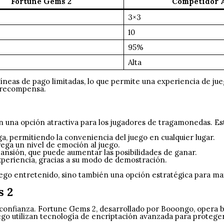
Fortune Gems 2
Competidor 
3×3
10
95%
Alta
íneas de pago limitadas, lo que permite una experiencia de ju
y recompensa.
n una opción atractiva para los jugadores de tragamonedas. Es
a, permitiendo la conveniencia del juego en cualquier lugar.
rega un nivel de emoción al juego.
pansión, que puede aumentar las posibilidades de ganar.
xperiencia, gracias a su modo de demostración.
ego entretenido, sino también una opción estratégica para max
s 2
a confianza. Fortune Gems 2, desarrollado por Booongo, opera ba
go utilizan tecnología de encriptación avanzada para proteger 