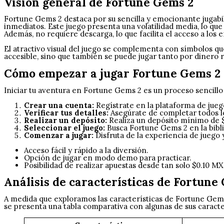
Visión general de Fortune Gems 2
Fortune Gems 2 destaca por su sencilla y emocionante jugabil
inmediatos. Este juego presenta una volatilidad media, lo qu
Además, no requiere descarga, lo que facilita el acceso a los
El atractivo visual del juego se complementa con símbolos que
accesible, sino que también se puede jugar tanto por dinero r
Cómo empezar a jugar Fortune Gems 2
Iniciar tu aventura en Fortune Gems 2 es un proceso sencillo
Crear una cuenta:
Regístrate en la plataforma de jue
Verificar tus detalles:
Asegúrate de completar todos lo
Realizar un depósito:
Realiza un depósito mínimo de 
Seleccionar el juego:
Busca Fortune Gems 2 en la bibli
Comenzar a jugar:
Disfruta de la experiencia de juego 
Acceso fácil y rápido a la diversión.
Opción de jugar en modo demo para practicar.
Posibilidad de realizar apuestas desde tan solo $0.10 M
Análisis de características de Fortune
A medida que exploramos las características de Fortune Gems
se presenta una tabla comparativa con algunas de sus caracter