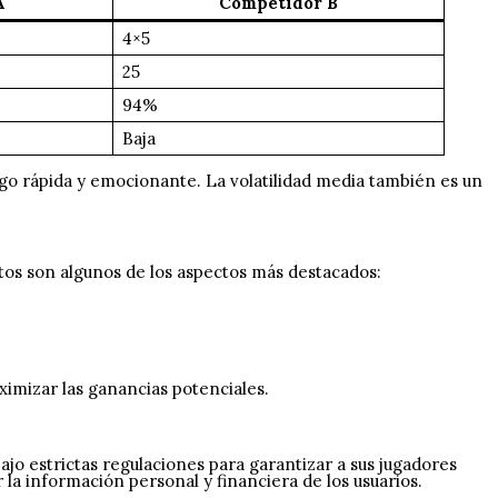
A
Competidor B
4×5
25
94%
Baja
ego rápida y emocionante. La volatilidad media también es un
tos son algunos de los aspectos más destacados:
imizar las ganancias potenciales.
jo estrictas regulaciones para garantizar a sus jugadores
la información personal y financiera de los usuarios.