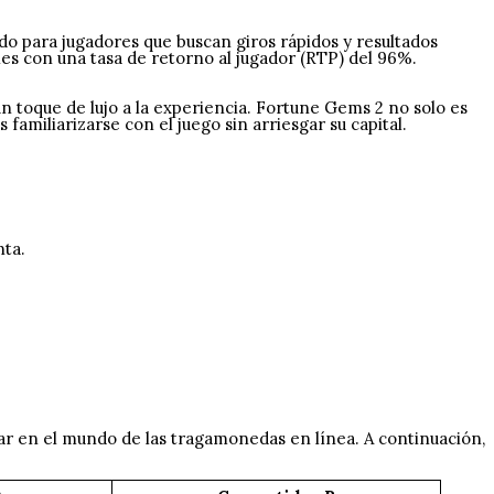
do para jugadores que buscan giros rápidos y resultados
les con una tasa de retorno al jugador (RTP) del 96%.
un toque de lujo a la experiencia. Fortune Gems 2 no solo es
amiliarizarse con el juego sin arriesgar su capital.
nta.
ar en el mundo de las tragamonedas en línea. A continuación,