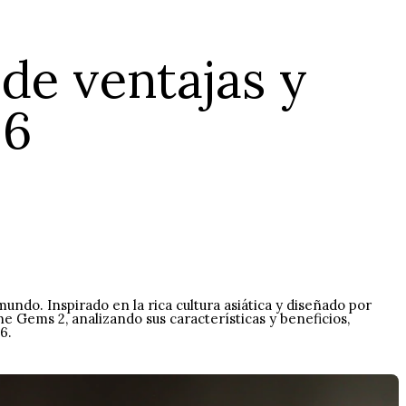
de ventajas y
26
do. Inspirado en la rica cultura asiática y diseñado por
e Gems 2, analizando sus características y beneficios,
6.